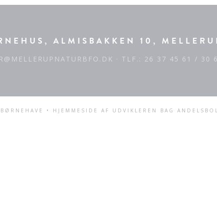
NEHUS, ALMISBAKKEN 10, MELLERU
R@MELLERUPNATURBFO.DK
· TLF.: 26 37 45 61 / 30 
BØRNEHAVE • HJEMMESIDE AF UDVIKLEREN BAG
ANDELSBO