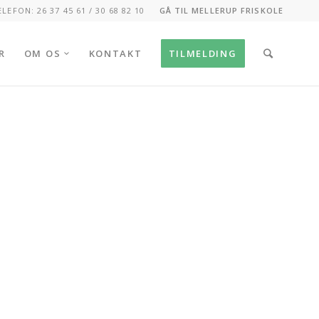
ELEFON: 26 37 45 61 / 30 68 82 10
GÅ TIL MELLERUP FRISKOLE
R
OM OS
KONTAKT
TILMELDING