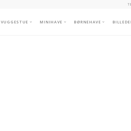
T
VUGGESTUE
MINIHAVE
BØRNEHAVE
BILLEDE