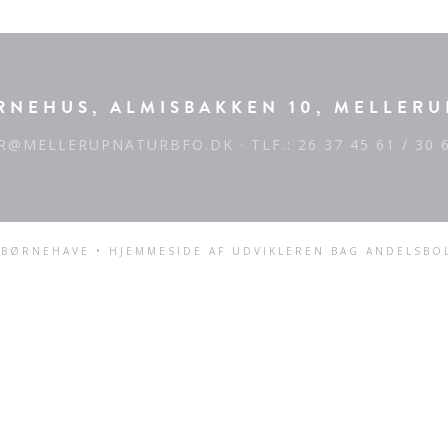
NEHUS, ALMISBAKKEN 10, MELLERU
R@MELLERUPNATURBFO.DK
· TLF.: 26 37 45 61 / 30 
BØRNEHAVE • HJEMMESIDE AF UDVIKLEREN BAG
ANDELSBO