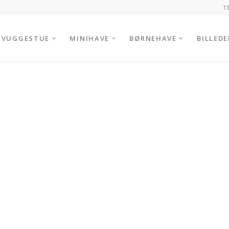
T
VUGGESTUE
MINIHAVE
BØRNEHAVE
BILLEDE