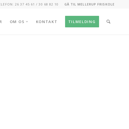
ELEFON: 26 37 45 61 / 30 68 82 10
GÅ TIL MELLERUP FRISKOLE
R
OM OS
KONTAKT
TILMELDING