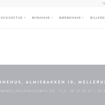
T
VUGGESTUE
MINIHAVE
BØRNEHAVE
BILLEDE
NEHUS, ALMISBAKKEN 10, MELLERU
R@MELLERUPNATURBFO.DK
· TLF.: 26 37 45 61 / 30 