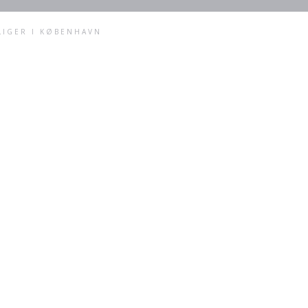
LIGER I KØBENHAVN