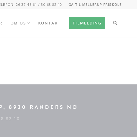
ELEFON: 26 37 45 61 / 30 68 82 10
GÅ TIL MELLERUP FRISKOLE
R
OM OS
KONTAKT
TILMELDING
P, 8930 RANDERS NØ
68 82 10