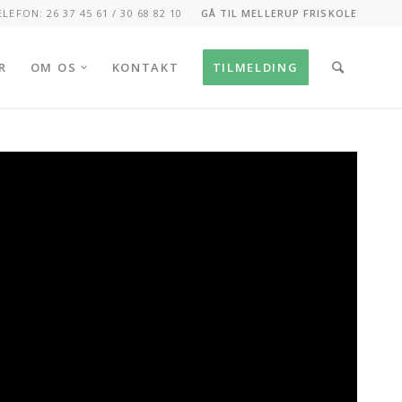
ELEFON: 26 37 45 61 / 30 68 82 10
GÅ TIL MELLERUP FRISKOLE
R
OM OS
KONTAKT
TILMELDING