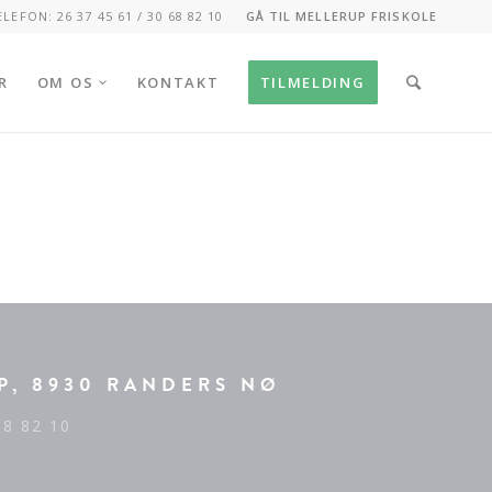
ELEFON: 26 37 45 61 / 30 68 82 10
GÅ TIL MELLERUP FRISKOLE
R
OM OS
KONTAKT
TILMELDING
P, 8930 RANDERS NØ
68 82 10