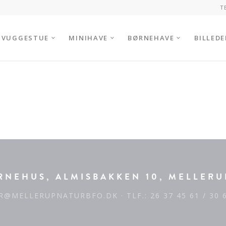
T
VUGGESTUE
MINIHAVE
BØRNEHAVE
BILLEDE
NEHUS, ALMISBAKKEN 10, MELLERU
R@MELLERUPNATURBFO.DK
· TLF.: 26 37 45 61 / 30 