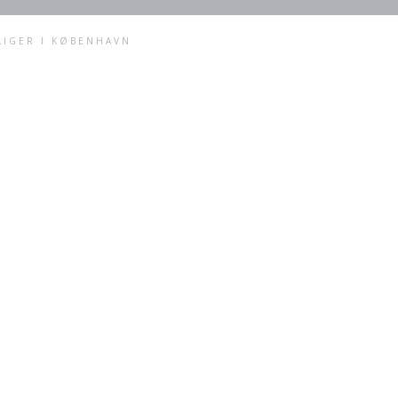
LIGER I KØBENHAVN