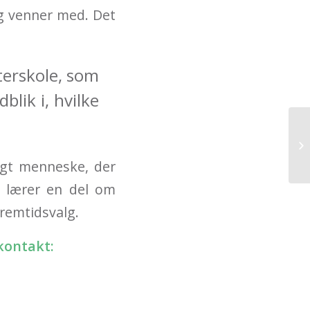
og venner med. Det
terskole, som
blik i, hvilke
MU
ngt menneske, der
, lærer en del om
fremtidsvalg.
kontakt: