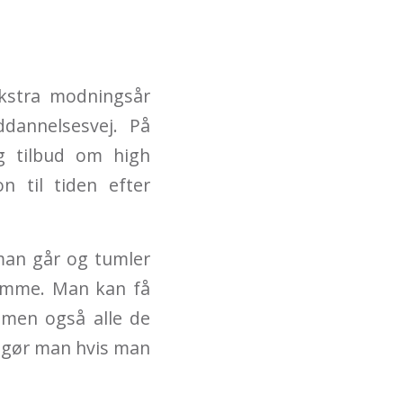
kstra modningsår
dannelsesvej. På
g tilbud om high
n til tiden efter
man går og tumler
jemme. Man kan få
 men også alle de
d gør man hvis man