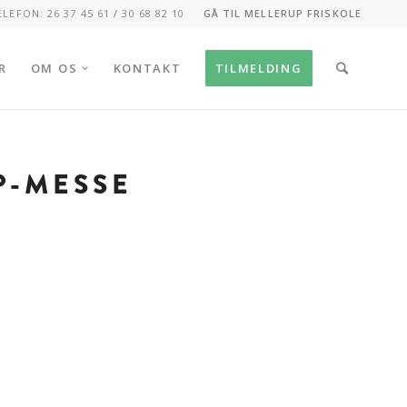
ELEFON: 26 37 45 61 / 30 68 82 10
GÅ TIL MELLERUP FRISKOLE
R
OM OS
KONTAKT
TILMELDING
P-MESSE