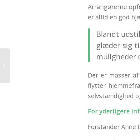
Arrangørerne opfo
er altid en god hj
Blandt udsti
glæder sig t
muligheder d
TEATERKONCERT 4. & 5. NOVEMBER
2014
Der er masser af
flytter hjemmefr
selvstændighed og 
For yderligere i
Forstander Anne Da