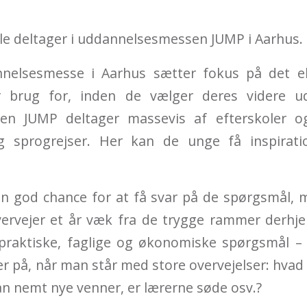
le deltager i uddannelsesmessen JUMP i Aarhus.
nnelsesmesse i Aarhus sætter fokus på det e
brug for, inden de vælger deres videre ud
en JUMP deltager massevis af efterskoler o
 sprogrejser. Her kan de unge få inspiratio
en god chance for at få svar på de spørgsmål, 
ervejer et år væk fra de trygge rammer derh
praktiske, faglige og økonomiske spørgsmål –
r på, når man står med store overvejelser: hva
an nemt nye venner, er lærerne søde osv.?