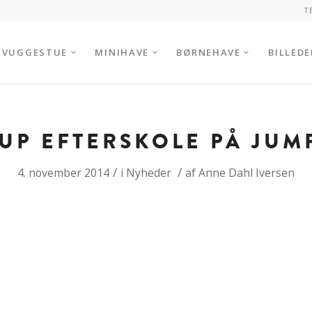
T
VUGGESTUE
MINIHAVE
BØRNEHAVE
BILLEDE
UP EFTERSKOLE PÅ JUM
/
/
4. november 2014
i
Nyheder
af
Anne Dahl Iversen