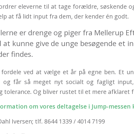
rdrer eleverne til at tage forældre, søskende 
ælp at få lidt input fra dem, der kender én godt.
llerne er drenge og piger fra Mellerup Ef
il at kunne give de unge besøgende et ind
er findes.
 fordele ved at vælge et år på egne ben. Et u
a og får så meget nyt socialt og fagligt input
tolerance. Og bliver rustet til et mere afklaret 
nformation om vores deltagelse i Jump-messen 
hl Iversen; tlf. 8644 1339 / 4014 7199