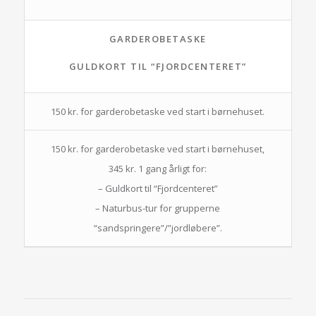
GARDEROBETASKE
GULDKORT TIL “FJORDCENTERET”
150 kr. for garderobetaske ved start i børnehuset.
150 kr. for garderobetaske ved start i børnehuset,
345 kr. 1 gang årligt for:
– Guldkort til “Fjordcenteret”
– Naturbus-tur for grupperne
“sandspringere”/”jordløbere”.